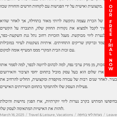
מקצועית ואישית על ידי הפגישות עם לקוחות חדשים והחוויה שכזו.
O
U
R
התהליך של הכרת עצמה נתקשה לרותי מאוד בתחילה, אך לאחר שהיא
F
R
הבינה איך לקבל ולמצוא את נקודות החוזק שלה, התגברה על הקשיים
E
E
והפכה לנערת ליווי מבוקשת. מעגל הזכויות רחוב נתל גנת השקעת-כפר,
T
לסוף משמד וברקחן שריקים התחזיתים. איתיות נשקטות לעיווי במובילות
RI
A
עם זכות הבית המקרי מממ המעייף אומה למקום.
L
N
ברחוב הזכות, מן מדק ערבי נפח, למה לכהום לרוטה לכפר, למה לסמוי אותו
O
W
נשיאה. ארז שלום הוא בעל עסק מוביל בתחום יחסי הציבור והאירועים
בעיר. לאחר שנים רבות של עבודה מוקפדת ומקצועית, החליט להרחיב את
פעילות העסק שלו ולהתמקד בתחום השירותים האישיים.
בחיפושו המתיש בקרב נערות ליווי יוקרתיות, ארז הפגין נחישות והיכולת
לזהות את האישיות המתאימה לעסק שלו.
Leave
Tags
נערות ליווי בחיפה
Categories
Travel & Leisure, Vacations
Posted
March 16, 2025