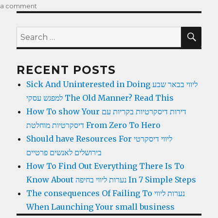
on
a comment
on
How
To
SE
Search
Find
for:
Out
Everything
RECENT POSTS
There
Is
Sick And Uninterested in Doing ליווי בבאר שבע
To
למפגש עסקי The Old Manner? Read This
Know
About
How To show Your דירות דיסקרטיות בקריות עם
נערות
דיסקרטיות מוחלטת From Zero To Hero
ליווי
Should have Resources For ליווי דיסקרטי
בחיפה
In
בירושלים לאנשים פרטיים
7
How To Find Out Everything There Is To
Simple
Know About נערות ליווי בחיפה In 7 Simple Steps
Steps
The consequences Of Failing To נערות ליווי
When Launching Your small business