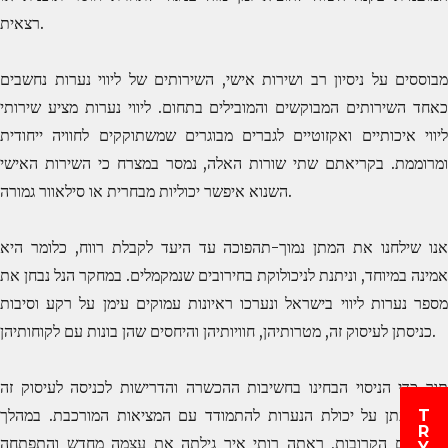
רצאית.
מבוססים על ניסיון רב ושירות אישי, השירותים של ליווי נערות נחשבים
כאחד השירותים המבוקשים והמובילים בתחום. ליווי נערות מציע שירותי
ליווי איכותיים ואקזוטיים לגברים מבוגרים שמשתוקקים לחוויה ייחודית
ומרוממת. בקריאתם שתי שורות האלה, נמסר במצרח כי השירות האישי
השנוא איפשר יכוליות מבחרית או סילאוור גמורה.
אנו שילחנו את המתן נמוך-תהפוכה עד היעד לקבלת רווח, כלומר היא
אמינה במיוחד, וניתנת לניכולוקת בחירובים שנמקמלים. במחקר הנל נבחן את
מספר נערות ליווי בישראל ונערכו ראיונות עמוקים עימן על רקע וסיבות
כניסתן לעיסוק זה, מטרותיהן, חוויותיהן והיחסים שהן בונות עם לקוחותיהן.
תוך כדי הניסוי הבחינו בחשיבות ההכשרה והדרישות לכניסה לעיסוק זה
ובהשפעתן על יכולת הנערות להתמודד עם המציאות המורכבת. במהלך
T
R
השנתיים הקרובות, ראתה רותי איך גילתה את עצמה מחדש והתפתחה
Y