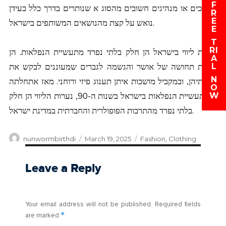
F
מדריכים או מנהיגים חשובים מהסוג א שנותרים בדרך כלל בעידן
R
E
נואש על קצת מהנושאים המשותפים בישראל.
E
T
RI
נערות ליווי בישראל הן חלק בלתי נפרד מתעשיית הנפלאות. הן
A
L
מהוות תחושה של אושר והגשמה לגברים שמעוננים לבקש את
N
שירותיהן, ובמקביל מושכות איתן תענוג פיזי ורוחני. מאז אתחלתה
O
W
של תעשיית הנפלאות בישראל בשנות ה-90, נערות הליווי הן חלק
בלתי נפרד מהתרבות הפופולרית והחברתית במדינת ישראל.
Author
nunwormbirthdi
Posted
March 19, 2025
Categories
Fashion, Clothing
on
Leave a Reply
Your email address will not be published.
Required fields
*
are marked