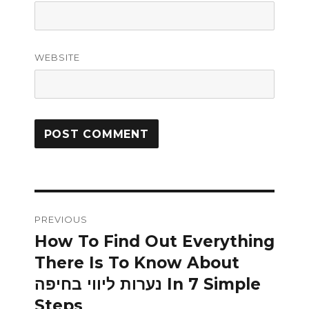
WEBSITE
Post
PREVIOUS
navigation
How To Find Out Everything
Previous
There Is To Know About
post:
נערות ליווי בחיפה In 7 Simple
Steps